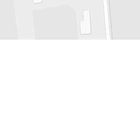
+
−
Leaflet
|
Powered by Esri | Esri, HERE, Garmin, USGS, Intermap, INCREMENT P, NRCAN, Esri
Japan, METI, Esri China (Hong Kong), NOSTRA, © OpenStreetMap contributors, and the GIS User
Community