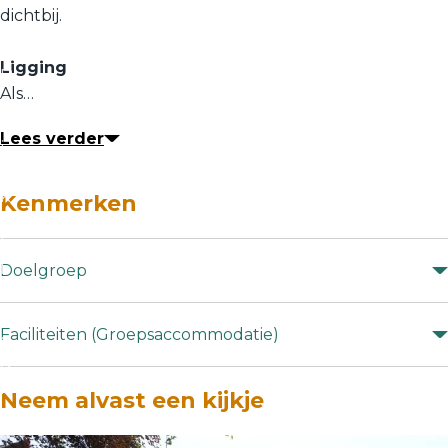
dichtbij.
Ligging
B
Als…
e
k
Lees verder
i
j
k
Kenmerken
a
l
l
Doelgroep
e
m
Faciliteiten (Groepsaccommodatie)
e
d
i
Neem alvast een kijkje
a