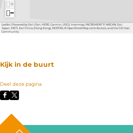
+
−
Leaflet
|
Powered by Esri | Esri, HERE, Garmin, USGS, Intermap, INCREMENT P, NRCAN, Esri
Japan, METI, Esri China (Hong Kong), NOSTRA, © OpenStreetMap contributors, and the GIS User
Community
Kijk in de buurt
Deel deze pagina
D
D
e
e
e
e
l
l
d
d