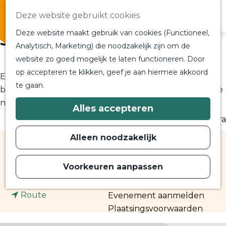
Overnachten
Deze website gebruikt cookies
In de buurt
Deze website maakt gebruik van cookies (Functioneel,
Silhouet Boerin
Bij ons om de hoek
Analytisch, Marketing) die noodzakelijk zijn om de
Alle blogs en vlogs
website zo goed mogelijk te laten functioneren. Door
G
Ontmoet de bloggers
op accepteren te klikken, geef je aan hiermee akkoord
Een boerin ziet een tweemotorige Engelse
a
Een blogger op bezoek?
te gaan.
n
bommenwerper laag overvliegen, gevolgd door Duitse
a
nachtjagers. Dat belooft niet veel goeds...
a
Plan je bezoek
Alles accepteren
r
Toeristische Informatiecentra
d
Bereikbaarheid
e
Alleen noodzakelijk
h
Plan op de kaart
Contact
o
m
Voorkeuren aanpassen
reek
Routes
e
p
n
Plan je route
Contact
a
n
a
Route
Evenement aanmelden
g
e
a
a
Plaatsingsvoorwaarden
a
r