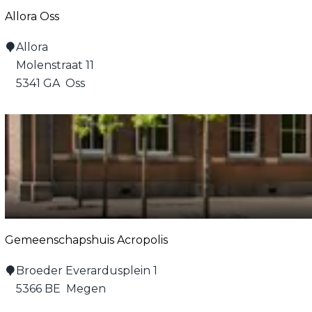
Allora Oss
A
Allora
l
Molenstraat 11
l
5341 GA
Oss
o
r
a
O
s
s
Gemeenschapshuis Acropolis
G
Broeder Everardusplein 1
e
5366 BE
Megen
m