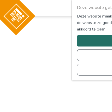
Deze website geb
Deze website maakt 
de website zo goed 
akkoord te gaan.
G
a
n
a
a
r
d
e
h
o
m
e
p
a
g
e