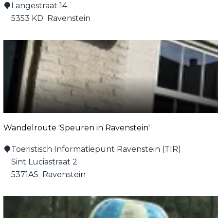
G
Langestraat 14
r
5353 KD
Ravenstein
o
e
p
s
a
c
c
o
Wandelroute 'Speuren in Ravenstein'
m
m
W
Toeristisch Informatiepunt Ravenstein (TIR)
o
a
Sint Luciastraat 2
d
n
5371AS
Ravenstein
a
d
t
e
i
l