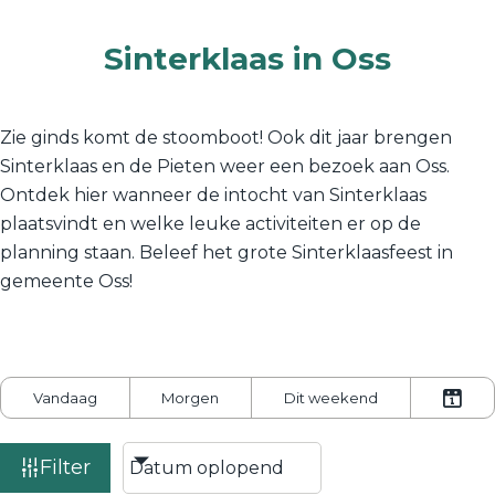
Sinterklaas in Oss
Zie ginds komt de stoomboot! Ook dit jaar brengen
Sinterklaas en de Pieten weer een bezoek aan Oss.
Ontdek hier wanneer de intocht van Sinterklaas
plaatsvindt en welke leuke activiteiten er op de
planning staan. Beleef het grote Sinterklaasfeest in
gemeente Oss!
W
Vandaag
Morgen
Dit weekend
K
a
i
n
Filter
e
n