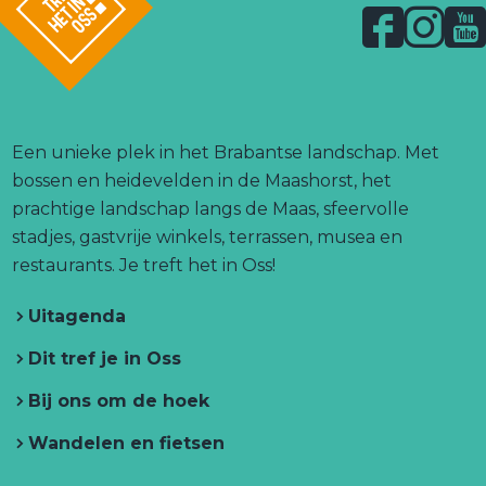
k
l
F
I
Y
a
a
n
o
l
a
c
s
u
o
s
g
e
t
T
o
n
b
a
u
Een unieke plek in het Brabantse landschap. Met
.
a
o
g
b
bossen en heidevelden in de Maashorst, het
l
a
o
r
e
prachtige landschap langs de Maas, sfeervolle
i
n
r
k
a
T
stadjes, gastvrije winkels, terrassen, musea en
k
b
T
T
m
r
restaurants. Je treft het in Oss!
r
e
r
T
e
e
Uitagenda
d
e
r
f
f
h
b
f
e
h
Dit tref je in Oss
e
r
h
f
e
t
Bij ons om de hoek
e
e
h
t
i
n
n
t
e
i
O
Wandelen en fietsen
g
i
t
n
s