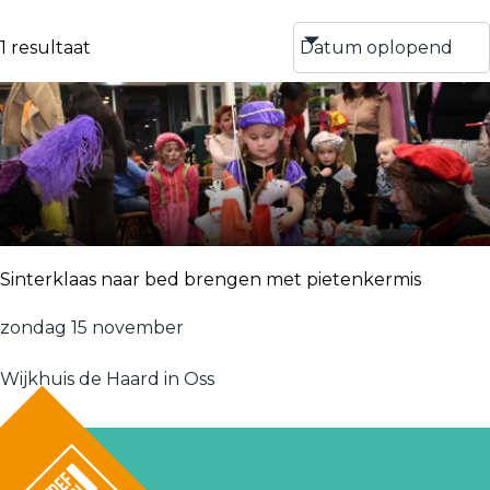
s
e
d
e
1 resultaat
a
r
t
u
m
Sinterklaas naar bed brengen met pietenkermis
S
zondag 15 november
i
Wijkhuis de Haard in Oss
n
t
e
r