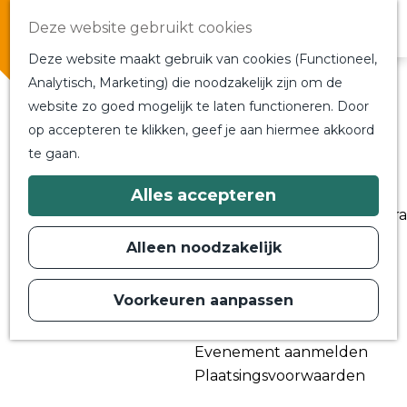
Overnachten
Deze website gebruikt cookies
In de buurt
Deze website maakt gebruik van cookies (Functioneel,
Bij ons om de hoek
Analytisch, Marketing) die noodzakelijk zijn om de
Alle blogs en vlogs
website zo goed mogelijk te laten functioneren. Door
G
Ontmoet de bloggers
op accepteren te klikken, geef je aan hiermee akkoord
a
Een blogger op bezoek?
te gaan.
n
a
a
Plan je bezoek
Alles accepteren
r
Toeristische Informatiecentra
d
Bereikbaarheid
e
Alleen noodzakelijk
h
Plan op de kaart
o
m
Voorkeuren aanpassen
Routes
e
p
Contact
a
Evenement aanmelden
g
e
Plaatsingsvoorwaarden