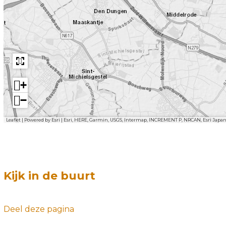
+
−
Leaflet
|
Powered by Esri | Esri, HERE, Garmin, USGS, Intermap, INCREMENT P, NRCAN, Esri Japa
Kijk in de buurt
Deel deze pagina