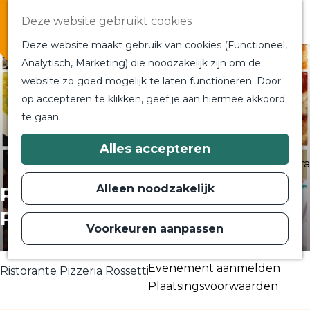
Overnachten
Deze website gebruikt cookies
In de buurt
Deze website maakt gebruik van cookies (Functioneel,
Bij ons om de hoek
Analytisch, Marketing) die noodzakelijk zijn om de
Alle blogs en vlogs
website zo goed mogelijk te laten functioneren. Door
G
Ontmoet de bloggers
op accepteren te klikken, geef je aan hiermee akkoord
a
Een blogger op bezoek?
te gaan.
n
a
a
Plan je bezoek
Alles accepteren
r
Toeristische Informatiecentra
d
Bereikbaarheid
e
Alleen noodzakelijk
Ristorante Pizzeria
h
Plan op de kaart
o
Rossetti
m
Voorkeuren aanpassen
Routes
e
p
Contact
a
Evenement aanmelden
g
Ristorante Pizzeria Rossetti
e
Plaatsingsvoorwaarden