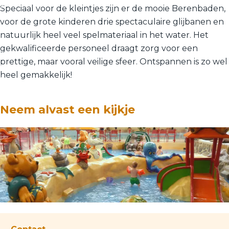
k
Speciaal voor de kleintjes zijn er de mooie Berenbaden,
a
voor de grote kinderen drie spectaculaire glijbanen en
l
natuurlijk heel veel spelmateriaal in het water. Het
l
gekwalificeerde personeel draagt zorg voor een
e
prettige, maar vooral veilige sfeer. Ontspannen is zo wel
m
heel gemakkelijk!
e
d
i
Neem alvast een kijkje
a