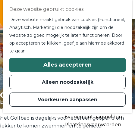
Overnachten
Deze website gebruikt cookies
In de buurt
Deze website maakt gebruik van cookies (Functioneel,
Bij ons om de hoek
Analytisch, Marketing) die noodzakelijk zijn om de
Alle blogs en vlogs
website zo goed mogelijk te laten functioneren. Door
G
Ontmoet de bloggers
op accepteren te klikken, geef je aan hiermee akkoord
a
Een blogger op bezoek?
te gaan.
n
a
a
Plan je bezoek
Alles accepteren
r
Toeristische Informatiecentra
d
Bereikbaarheid
e
Alleen noodzakelijk
h
Plan op de kaart
o
Golfbad Oss
m
Voorkeuren aanpassen
Routes
B
e
p
e
Contact
a
k
Evenement aanmelden
g
Het Golfbad is dagelijks voor iedereen geopend om
i
e
Plaatsingsvoorwaarden
lekker te komen zwemmen en te genieten!
j