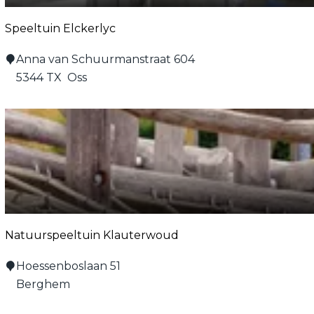
Speeltuin Elckerlyc
S
Anna van Schuurmanstraat 604
p
5344 TX
Oss
e
e
l
t
u
i
n
E
Natuurspeeltuin Klauterwoud
l
c
N
Hoessenboslaan 51
k
a
Berghem
e
t
r