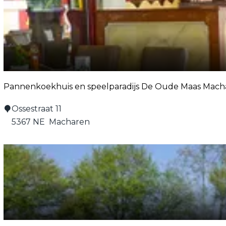
l
b
o
s
H
e
Pannenkoekhuis en speelparadijs De Oude Maas Mach
r
p
P
Ossestraat 11
e
a
5367 NE
Macharen
r
n
d
n
u
e
i
n
n
k
/
o
D
e
o