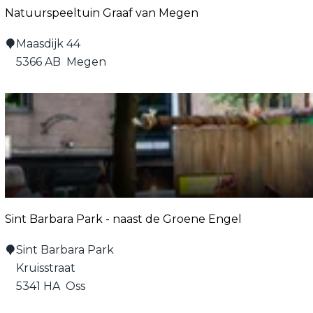
k
c
Natuurspeeltuin Graaf van Megen
h
u
u
N
Maasdijk 44
s
i
a
5366 AB
Megen
d
s
t
e
e
u
D
n
u
a
s
r
s
p
s
e
p
e
e
l
e
p
Sint Barbara Park - naast de Groene Engel
l
a
t
S
Sint Barbara Park
r
u
i
Kruisstraat
a
i
n
5341 HA
Oss
d
n
t
i