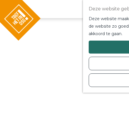
Deze website geb
Deze website maakt 
de website zo goed 
akkoord te gaan.
G
a
n
a
a
r
d
e
h
o
m
e
p
a
g
e