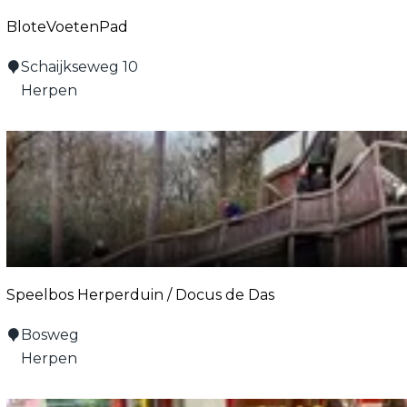
e
n
r
BloteVoetenPad
w
B
Schaijkseweg 10
o
l
Herpen
u
o
d
t
e
V
o
e
t
e
Speelbos Herperduin / Docus de Das
n
P
S
Bosweg
a
p
Herpen
d
e
e