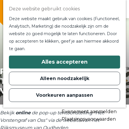
Overnachten
Deze website gebruikt cookies
In de buurt
Deze website maakt gebruik van cookies (Functioneel,
Bij ons om de hoek
Analytisch, Marketing) die noodzakelijk zijn om de
Alle blogs en vlogs
website zo goed mogelijk te laten functioneren. Door
G
Ontmoet de bloggers
op accepteren te klikken, geef je aan hiermee akkoord
a
Een blogger op bezoek?
te gaan.
n
a
a
Plan je bezoek
Alles accepteren
r
Toeristische Informatiecentra
Pop-up
d
Bereikbaarheid
e
Alleen noodzakelijk
Tentoonstelling "Het
h
Plan op de kaart
o
Vorstengraf van Oss"
m
Voorkeuren aanpassen
Routes
e
p
Contact
a
Evenement aanmelden
g
Bekijk
online
de pop-up tentoonstelling "Het
e
Plaatsingsvoorwaarden
Vorstengraf van Oss" via de website van het
Rijksmuseum van Oudheden