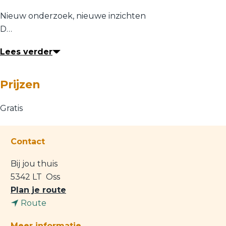
Nieuw onderzoek, nieuwe inzichten
D…
Lees verder
Prijzen
Gratis
Contact
Bij jou thuis
5342 LT
Oss
n
Plan je route
n
a
Route
a
a
Meer informatie