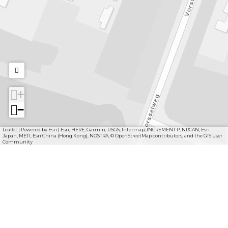
+
−
Leaflet
|
Powered by Esri | Esri, HERE, Garmin, USGS, Intermap, INCREMENT P, NRCAN, Esri
Japan, METI, Esri China (Hong Kong), NOSTRA, © OpenStreetMap contributors, and the GIS User
Community
Kijk in de buurt