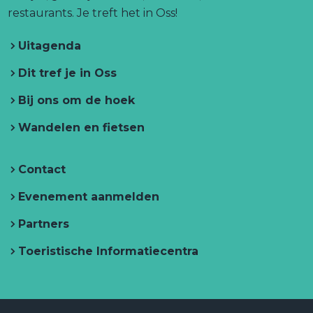
T
T
m
r
restaurants. Je treft het in Oss!
r
r
T
e
e
Uitagenda
e
r
f
f
h
f
e
h
Dit tref je in Oss
e
h
f
e
t
Bij ons om de hoek
e
h
t
i
n
t
e
i
O
Wandelen en fietsen
i
t
n
s
n
i
O
Contact
O
n
s
s
O
s
Evenement aanmelden
s
s
Partners
s
Toeristische Informatiecentra