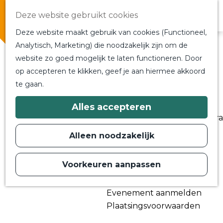
Overnachten
Deze website gebruikt cookies
In de buurt
Deze website maakt gebruik van cookies (Functioneel,
Bij ons om de hoek
Analytisch, Marketing) die noodzakelijk zijn om de
Alle blogs en vlogs
website zo goed mogelijk te laten functioneren. Door
G
Ontmoet de bloggers
op accepteren te klikken, geef je aan hiermee akkoord
a
Een blogger op bezoek?
te gaan.
n
a
a
Plan je bezoek
Alles accepteren
r
Toeristische Informatiecentra
d
Bereikbaarheid
e
Alleen noodzakelijk
h
Plan op de kaart
o
m
Voorkeuren aanpassen
Routes
e
p
Contact
a
Evenement aanmelden
g
e
Plaatsingsvoorwaarden