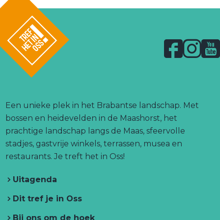
F
I
Y
a
n
o
l
c
s
u
o
g
e
t
T
o
b
a
u
Een unieke plek in het Brabantse landschap. Met
.
o
g
b
bossen en heidevelden in de Maashorst, het
l
o
r
e
prachtige landschap langs de Maas, sfeervolle
i
n
k
a
T
stadjes, gastvrije winkels, terrassen, musea en
k
T
T
m
r
restaurants. Je treft het in Oss!
r
r
T
e
e
Uitagenda
e
r
f
f
h
f
e
h
Dit tref je in Oss
e
h
f
e
t
Bij ons om de hoek