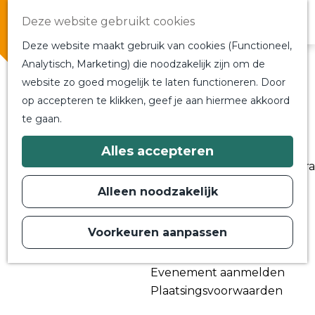
Overnachten
Deze website gebruikt cookies
In de buurt
Deze website maakt gebruik van cookies (Functioneel,
Bij ons om de hoek
Analytisch, Marketing) die noodzakelijk zijn om de
Alle blogs en vlogs
website zo goed mogelijk te laten functioneren. Door
G
Ontmoet de bloggers
op accepteren te klikken, geef je aan hiermee akkoord
a
Een blogger op bezoek?
te gaan.
n
a
a
Plan je bezoek
Alles accepteren
r
Toeristische Informatiecentra
d
Bereikbaarheid
e
Alleen noodzakelijk
h
Plan op de kaart
o
m
Voorkeuren aanpassen
Routes
e
p
Contact
a
Evenement aanmelden
g
e
Plaatsingsvoorwaarden