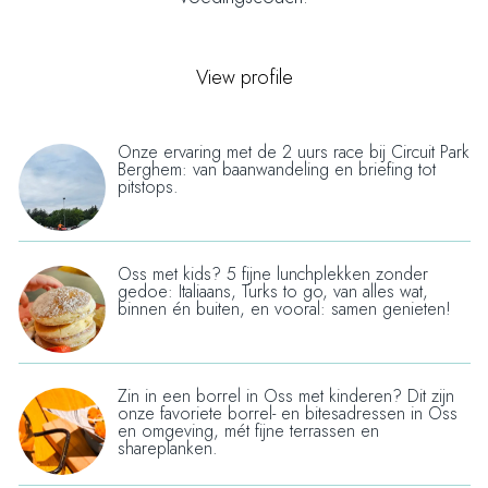
F
X
a
c
View profile
e
b
o
Onze ervaring met de 2 uurs race bij Circuit Park
K
Berghem: van baanwandeling en briefing tot
o
a
pitstops.
k
r
t
e
Oss met kids? 5 fijne lunchplekken zonder
L
gedoe: Italiaans, Turks to go, van alles wat,
n
u
binnen én buiten, en vooral: samen genieten!
t
n
i
c
j
h
Zin in een borrel in Oss met kinderen? Dit zijn
B
d
onze favoriete borrel- en bitesadressen in Oss
e
o
en omgeving, mét fijne terrassen en
e
n
shareplanken.
r
n
m
r