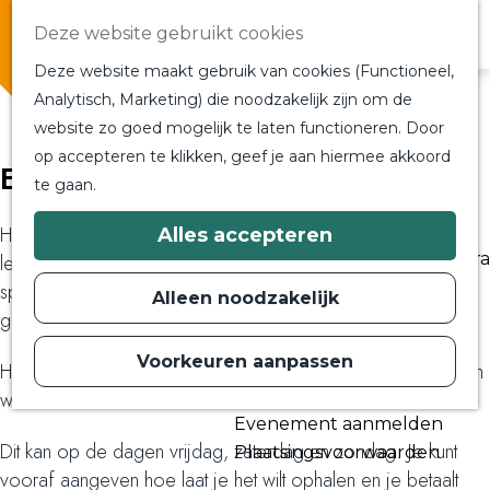
Overnachten
Deze website gebruikt cookies
In de buurt
Deze website maakt gebruik van cookies (Functioneel,
Bij ons om de hoek
Analytisch, Marketing) die noodzakelijk zijn om de
Alle blogs en vlogs
website zo goed mogelijk te laten functioneren. Door
G
Ontmoet de bloggers
op accepteren te klikken, geef je aan hiermee akkoord
Eten afhalen bij Rebel Food & Bar
a
Een blogger op bezoek?
te gaan.
n
a
a
Plan je bezoek
Helaas is de horeca tijdelijk gesloten. Waar in Oss kan ik
Alles accepteren
r
Toeristische Informatiecentra
lekker vegan eten afhalen? Het was voor mij even een
d
Bereikbaarheid
e
speurtocht totdat ik een supergoede tip kreeg om eten te
Alleen noodzakelijk
h
Plan op de kaart
gaan afhalen bij Rebel.
o
m
Voorkeuren aanpassen
Routes
Het eten bij Rebel bestel je gemakkelijk en snel online via hun
e
p
Contact
website:
rebelfoodandbar.nl
a
Evenement aanmelden
g
Dit kan op de dagen vrijdag, zaterdag en zondag. Je kunt
e
Plaatsingsvoorwaarden
vooraf aangeven hoe laat je het wilt ophalen en je betaalt