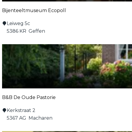
E
Bijenteeltmuseum Ecopoll
R
R
B
Leiweg 5c
E
i
5386 KR
Geffen
J
j
U
e
S
n
T
t
E
e
e
l
t
B&B De Oude Pastorie
m
u
B
Kerkstraat 2
s
&
5367 AG
Macharen
e
B
u