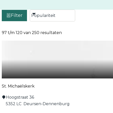
Filter
97 t/m 120 van 250 resultaten
St. Michaëlskerk
S
Hoogstraat 36
t
5352 LC
Deursen-Dennenburg
.