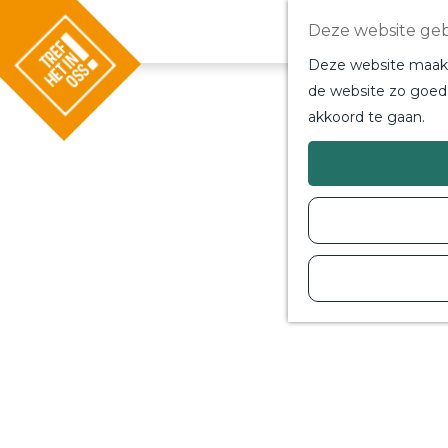
Deze website geb
Deze website maakt 
de website zo goed 
akkoord te gaan.
G
a
n
a
a
r
d
e
h
o
m
e
p
a
g
e