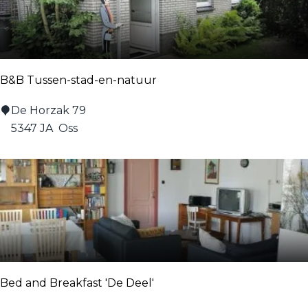
U
i
l
e
B&B Tussen-stad-en-natuur
n
h
B
De Horzak 79
o
&
5347 JA
Oss
f
B
T
u
s
s
e
n
-
Bed and Breakfast 'De Deel'
s
t