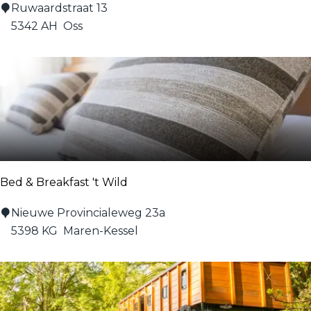
s
B
Ruwaardstraat 13
t
&
5342 AH
Oss
o
B
r
/
i
G
e
a
s
t
e
n
Bed & Breakfast 't Wild
v
e
B
Nieuwe Provincialeweg 23a
r
e
5398 KG
Maren-Kessel
b
d
l
&
i
B
j
r