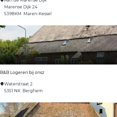
Aan de Marense Dijk
&
Marense Dijk 24
B
5398KM
Maren-Kessel
A
a
n
d
e
M
a
r
B&B Logeren bij onsz
e
n
B
Waterstraat 2
s
&
5351 NK
Berghem
e
B
D
L
i
o
j