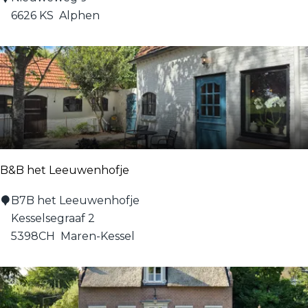
e
6626 KS
Alphen
S
c
h
a
n
s
e
h
B&B het Leeuwenhofje
o
e
B
B7B het Leeuwenhofje
v
&
Kesselsegraaf 2
e
B
5398CH
Maren-Kessel
h
e
t
L