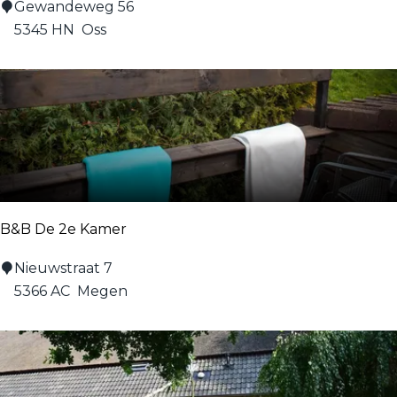
B
Gewandeweg 56
a
e
5345 HN
Oss
d
d
-
a
e
n
n
d
-
B
n
r
a
e
t
a
u
B&B De 2e Kamer
k
u
f
B
Nieuwstraat 7
r
a
&
5366 AC
Megen
s
B
t
D
'
e
D
2