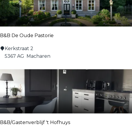
e
e
u
w
B&B De Oude Pastorie
e
n
B
Kerkstraat 2
h
&
5367 AG
Macharen
o
B
f
D
j
e
e
O
u
d
e
P
B&B/Gastenverblijf 't Hofhuys
a