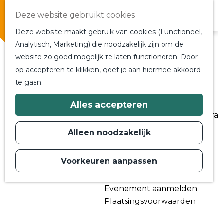
Overnachten
Deze website gebruikt cookies
In de buurt
Deze website maakt gebruik van cookies (Functioneel,
Bij ons om de hoek
Analytisch, Marketing) die noodzakelijk zijn om de
Alle blogs en vlogs
website zo goed mogelijk te laten functioneren. Door
G
Ontmoet de bloggers
op accepteren te klikken, geef je aan hiermee akkoord
a
Een blogger op bezoek?
te gaan.
n
a
a
Plan je bezoek
Alles accepteren
r
Toeristische Informatiecentra
d
Bereikbaarheid
e
Alleen noodzakelijk
h
Plan op de kaart
o
m
Voorkeuren aanpassen
Routes
e
p
Contact
a
Evenement aanmelden
g
e
Plaatsingsvoorwaarden