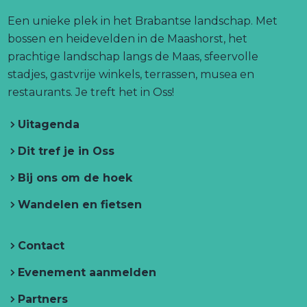
g
e
t
T
s
r
n
i
o
b
a
u
Een unieke plek in het Brabantse landschap. Met
t
i
a
n
.
o
g
b
bossen en heidevelden in de Maashorst, het
V
g
a
l
o
r
e
prachtige landschap langs de Maas, sfeervolle
i
i
e
n
p
k
a
T
stadjes, gastvrije winkels, terrassen, musea en
l
k
a
T
T
m
r
restaurants. Je treft het in Oss!
l
g
r
r
T
e
a
i
e
Uitagenda
e
r
f
V
n
f
h
a
f
e
h
a
Dit tref je in Oss
e
h
f
e
d
t
Bij ons om de hoek
e
h
t
a
i
n
t
e
i
O
Wandelen en fietsen
i
t
n
s
n
i
O
Contact
O
n
s
s
O
s
Evenement aanmelden
s
s
Partners
s