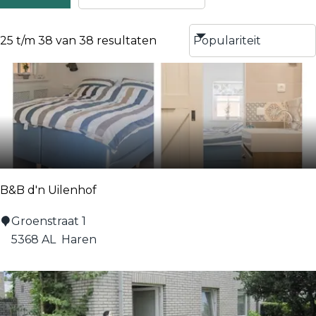
25 t/m 38 van 38 resultaten
B&B d'n Uilenhof
B
Groenstraat 1
&
5368 AL
Haren
B
d
'
n